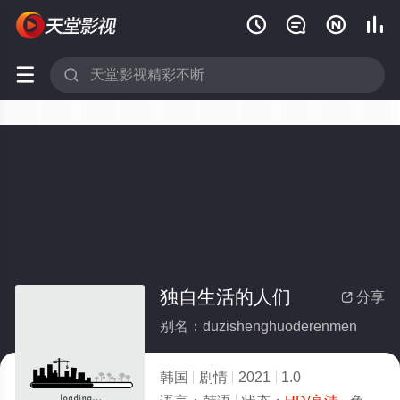






独自生活的人们
分享

别名：duzishenghuoderenmen
韩国
剧情
2021
1.0