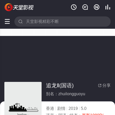






追龙Ⅱ(国语)
分享

别名：zhuilongguoyu
香港
剧情
2019
5.0