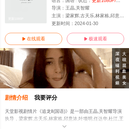
语言：
国语
状态：
更新1080P/高清
-
导演：
王晶,关智耀
主演：
梁家辉,古天乐,林家栋,邱意浓,叶项明,任达华,杜江,王敏德,余安安,韦家雄,陈伟雄,黄竣锋,王宝葆,秦
更新1080P
更新时间：
2024-01-30
在线观看
极速观看


剧情介绍
我要评分
天堂影视剧情片《追龙Ⅱ(国语)》是一部由王晶,关智耀导演
执导，梁家辉,古天乐,林家栋,邱意浓,叶项明,任达华,杜江,王
敏德,余安安,韦家雄,陈伟雄,黄竣锋,王宝葆,秦煌等明星精彩
