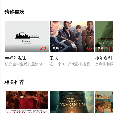
演绎的香港电影，手机免费观看高清无删减完整版电影大
全就上天堂电影网，更多相关信息可移步至豆瓣电影、电
猜你喜欢
视猫或剧情网等平台了解。
2.0
4.0
HD
更新HD
更新HD
幸福的滋味
丑人
少年奧利
研究生毕业后的孟海创业失败，沮丧地回到幸福村，隐瞒了自己
在一个 16 岁就必须接受整容手术
奧利佛和
相关推荐