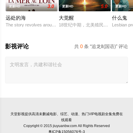
3.0
5.0
更新HD
更新HD
更新HD
远处的海
大觉醒
什么鬼
The story revolves around 27-year-old Nourqui who has immigrated
18世纪中期，北美殖民地深陷精神与
Lesbian pro
影视评论
共
0
条 “追龙Ⅱ(国语)” 评论
天堂影视
提供高清未删减电影、综艺、动漫、热门VIP电视剧全集免费在
线观看
Copyright © 2015 jiuyuanbw.com All Rights Reserved
粤ICP备15056076号-3