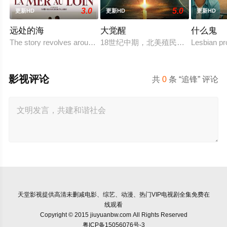
3.0
5.0
更新HD
更新HD
更新HD
远处的海
大觉醒
什么鬼
The story revolves around 27-year-old Nourqui who has immigrated
18世纪中期，北美殖民地深陷精神与
Lesbian pro
影视评论
共
0
条 “追锋” 评论
天堂影视
提供高清未删减电影、综艺、动漫、热门VIP电视剧全集免费在
线观看
Copyright © 2015 jiuyuanbw.com All Rights Reserved
粤ICP备15056076号-3