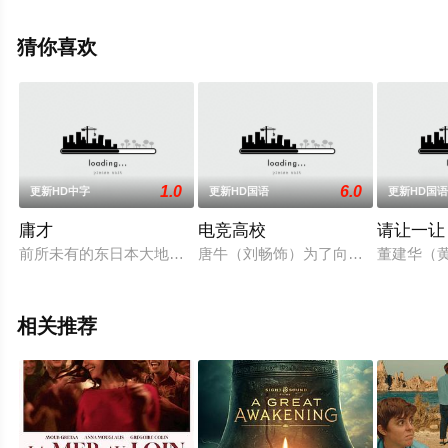
更多相关信息可移步至豆瓣电影、电视猫或剧情网等平台
了解。
猜你喜欢
1.0
6.0
更新HD中字
更新HD国语
更新HD国
庸才
电竞高校
请让一让
前所未有的东日本大地震以及随之引发的海啸、核泄漏摧毁了无数
唐牛（刘畅饰）为了向哥哥证明游戏的
董建华（
相关推荐