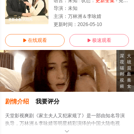
语言：
未知
状态：
更新全集
- 免费在线观看
导演：
未知
主演：
万林洲＆李咏婧
更新全集/大结局
更新时间：
2026-05-10
在线观看
极速观看


剧情介绍
我要评分
天堂影视爽剧《家主夫人又犯家规了》是一部由知名导演
执导，万林洲＆李咏婧等明星精彩演绎的中国大陆电视
剧，大结局剧情已揭晓（更新全集），手机免费观看高清
