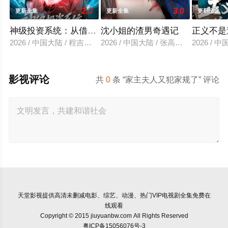
2.0
3.0
更新全集
更新全集
更新全集
神级投资系统：从借钱失败到逆风翻盘
沈小姐的渣男奇遇记
正义不是
2026 / 中国大陆 / 程吉东＆张家嘉
2026 / 中国大陆 / 张高青＆湛湘
2026 /
影视评论
共
0
条 “家主夫人又犯家规了” 评论
天堂影视
提供高清未删减电影、综艺、动漫、热门VIP电视剧全集免费在
线观看
Copyright © 2015 jiuyuanbw.com All Rights Reserved
粤ICP备15056076号-3