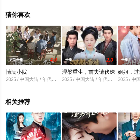
无删减完整版电视剧全集就上天堂电影网，更多相关信息
可移步至豆瓣电视剧、电视猫或剧情网等平台了解。
猜你喜欢
4.0
2.0
更新全集
全集
全集
情满小院
涅槃重生，前夫请伏诛
姐姐，过
2025 / 中国大陆 / 年代穿越
2025 / 中国大陆 / 年代穿越
2025 / 
相关推荐