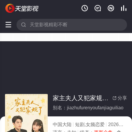






家主夫人又犯家规了(全集)
分享

别名：jiazhufurenyoufanjiaguiliao
中国大陆
短剧,女频恋爱
2026
9.0