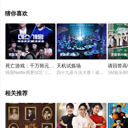
旻,李协,金东玧等明星精彩演绎的韩国综艺节目，手机免费
观看高清无删减完整版综艺节目就上天堂电影网，更多相
猜你喜欢
关信息可移步至豆瓣综艺、电视猫或剧情网等平台了解。
7.0
1.0
更新第11集
更新第10集
更新第09集
死亡游戏：千万韩元赌起
天机试炼场
请回答高
韩国Netflix周更综艺《死亡游戏》是仅以一对一的一场游
四十九巫斗法大赛！谁才是真正的通
SM娱乐和
相关推荐