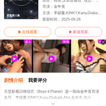
语言：
韩语,汉语普通话
状态：
更新第
导演：
金申英
主演：
李硕薰,KINKY,Kany,Diabaté,Ahn,金在中,沈小婷,JLLICK,林韩星,孝琳,白久英
更新第11集
更新时间：
2025-09-26
在线观看
极速观看


剧情介绍
我要评分
天堂影视日韩综艺《Boys II Planet》是一部由金申英导演
执导，李硕薰,KINKY,Kany,Diabaté,Ahn,金在中,沈小
婷,JLLICK,林韩星,孝琳,白久英,JUSTHIS,章昊,成韩彬,柳冈
