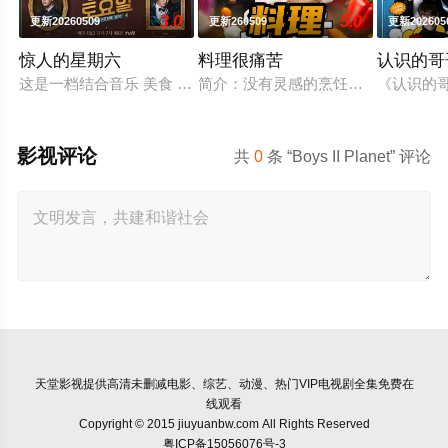
3.0
5.0
更新20260509
更新260509
更新202605
惊人的星期六
料理很痛苦
认识的哥
这是一档结合音乐 美食 答题的新综艺。由申东烨、SHINee
简介：没有灵感的烹饪简直是场悲剧！
《认识的
影视评论
共
0
条 “Boys II Planet” 评论
天堂影视
提供高清未删减电影、综艺、动漫、热门VIP电视剧全集免费在
线观看
Copyright © 2015 jiuyuanbw.com All Rights Reserved
粤ICP备15056076号-3