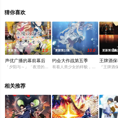
梅原裕一郎等明星精彩演绎的日本动漫，手机免费观看高
清无删减完整版动漫全集就上天堂电影网，更多相关信息
猜你喜欢
可移步至豆瓣动漫、电视猫或剧情网等平台了解。
1.0
10.0
更新第12集
更新第12集
更新第12集
声优广播的幕前幕后
约会大作战第五季
王牌酒保
「夕阳与～」「夜澄的！预备——」「「高中生广播～！」」碰
有着人类少女的样貌，却不同于人类
『王牌酒
相关推荐