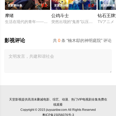
8.0
9.0
更新第06集
更新第09集
更新第06集
摩绪
公鸡斗士
钻石王牌
生活在现代的青年——摩绪（MAO）。因"诅咒"而存活了 90
突然出现的“鬼兽”以压倒性的力量开
TVアニメ
影视评论
共
0
条 “楠木邸的神明庭院” 评论
天堂影视
提供高清未删减电影、综艺、动漫、热门VIP电视剧全集免费在
线观看
Copyright © 2015 jiuyuanbw.com All Rights Reserved
粤ICP备15056076号-3