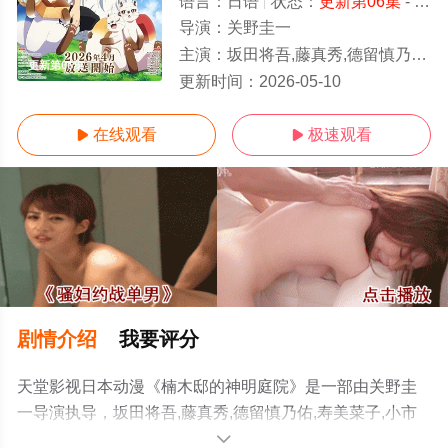
语言：
日语
状态：
更新第06集
- 免费在线观看
导演：
关野圭一
主演：
坂田将吾,藤真秀,德留慎乃佑,寿美菜子,小市真琴,中岛良树,小林大纪,大川透,游佐浩二,速水奖,高桥广树
更新第06集
更新时间：
2026-05-10
在线观看
极速观看


剧情介绍
我要评分
天堂影视日本动漫《楠木邸的神明庭院》是一部由关野圭
一导演执导，坂田将吾,藤真秀,德留慎乃佑,寿美菜子,小市
真琴,中岛良树,小林大纪,大川透,游佐浩二,速水奖,高桥广树,
