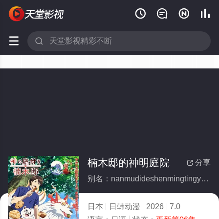






楠木邸的神明庭院
分享

别名：nanmudideshenmingtingyuan
日本
日韩动漫
2026
7.0