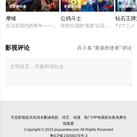
8.0
9.0
更新第06集
更新第09集
更新第06集
摩绪
公鸡斗士
钻石王牌
生活在现代的青年——摩绪（MAO）。因"诅咒"而存活了 90
突然出现的“鬼兽”以压倒性的力量开
TVアニメ
影视评论
共
0
条 “黄泉的使者” 评论
天堂影视
提供高清未删减电影、综艺、动漫、热门VIP电视剧全集免费在
线观看
Copyright © 2015 jiuyuanbw.com All Rights Reserved
粤ICP备15056076号-3